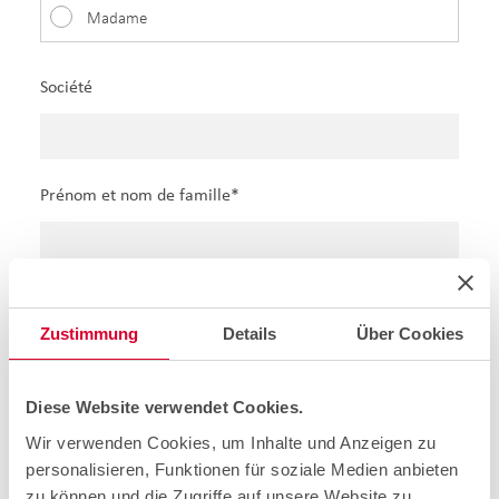
Madame
Société
Prénom et nom de famille*
Rue / Numéro*
Zustimmung
Details
Über Cookies
Diese Website verwendet Cookies.
Code postal / Localité*
Wir verwenden Cookies, um Inhalte und Anzeigen zu
personalisieren, Funktionen für soziale Medien anbieten
zu können und die Zugriffe auf unsere Website zu