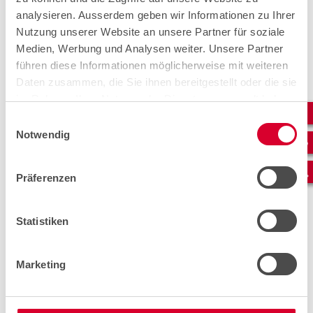
Téléphone
analysieren. Ausserdem geben wir Informationen zu Ihrer
Nutzung unserer Website an unsere Partner für soziale
Medien, Werbung und Analysen weiter. Unsere Partner
führen diese Informationen möglicherweise mit weiteren
E-mail*
Daten zusammen, die Sie ihnen bereitgestellt oder die sie
im Rahmen Ihrer Nutzung der Dienste gesammelt haben.
Einwilligungsauswahl
Notwendig
Numéro de client
Präferenzen
Numéro d'ordre
Statistiken
Marketing
Message*