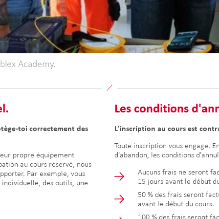
ablex Academy.
l.
Les conditions d'an
otège-toi correctement des
L'inscription au cours est cont
Toute inscription vous engage. En
 leur propre équipement
d'abandon, les conditions d'annul
pation au cours réservé, nous
Aucuns frais ne seront fa
apporter. Par exemple, vous
15 jours avant le début d
ndividuelle, des outils, une
50 % des frais seront fact
avant le début du cours.
100 % des frais seront fa