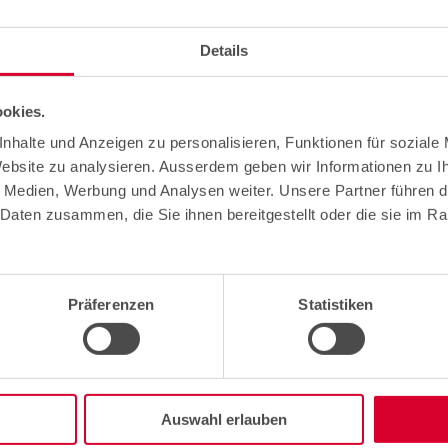
 les télécommunications.
Details
okies.
ormation de base) - Cours de base de premiers secours en cas d'un ac
nhalte und Anzeigen zu personalisieren, Funktionen für soziale
Website zu analysieren. Ausserdem geben wir Informationen zu 
e Medien, Werbung und Analysen weiter. Unsere Partner führen d
Daten zusammen, die Sie ihnen bereitgestellt oder die sie im R
 de transport.
Präferenzen
Statistiken
r les poteaux: réseau – cours de base.
teaux bois (ligne aérienne) – module refresh.
Auswahl erlauben