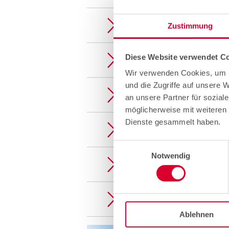
Les dangers électriques dans
Zustimmung
Diese Website verwendet Co
Cours de premiers secours (f
Wir verwenden Cookies, um I
und die Zugriffe auf unsere 
Travailler dans les chambres.
an unsere Partner für sozial
möglicherweise mit weiteren 
Dienste gesammelt haben.
Travaux dans et sur des voies
Einwilligungsauswahl
Notwendig
Interventions et sauvetage su
Travaux et sauvetages sur po
Ablehnen