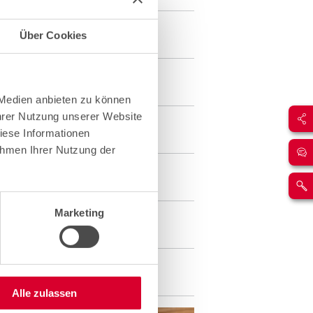
Über Cookies
cident électrique.
 Medien anbieten zu können
Ihrer Nutzung unserer Website
iese Informationen
ahmen Ihrer Nutzung der
Marketing
Alle zulassen