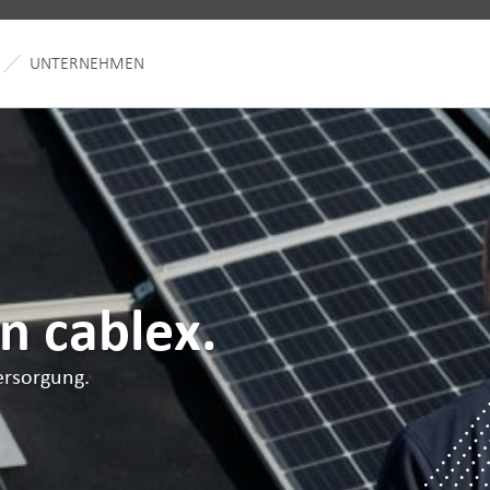
UNTERNEHMEN
n cablex.
versorgung.