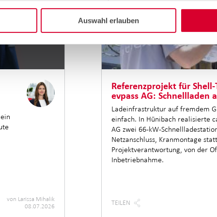
Auswahl erlauben
Referenzprojekt für Shell-
evpass AG: Schnellladen 
Ladeinfrastruktur auf fremdem Gr
 ein
einfach. In Hünibach realisierte c
ute
AG zwei 66-kW-Schnellladestation
Netzanschluss, Kranmontage statt
Projektverantwortung, von der Off
Inbetriebnahme.
von
Larissa Mihalik
TEILEN
08.07.2026