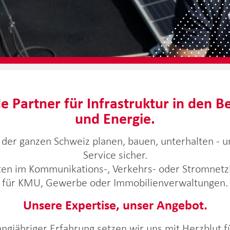
e Partner für Infrastruktur in den B
und Energie.
der ganzen Schweiz planen, bauen, unterhalten - u
Service sicher.
ten im Kommunikations-, Verkehrs- oder Stromnetz
für KMU, Gewerbe oder Immobilienverwaltungen.
Unsere Expertise, unser Angebot.
ngjähriger Erfahrung setzen wir uns mit Herzblut fü