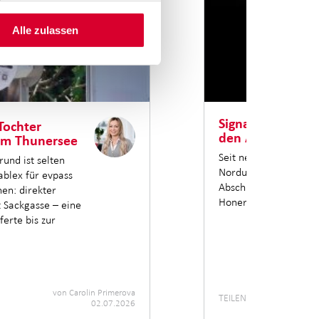
Alle zulassen
Signalmontage i
Tochter
den Absperrunge
am Thunersee
Seit neun Jahren erne
und ist selten
Nordumfahrung Züric
ablex für evpass
Abschnitt für Abschnit
en: direkter
Honeret.
 Sackgasse – eine
erte bis zur
von
Carolin Primerova
TEILEN
02.07.2026