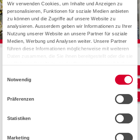
Wir verwenden Cookies, um Inhalte und Anzeigen zu
personalisieren, Funktionen für soziale Medien anbieten
zu können und die Zugriffe auf unsere Website zu
analysieren. Ausserdem geben wir Informationen zu Ihrer
Nutzung unserer Website an unsere Partner für soziale
Medien, Werbung und Analysen weiter. Unsere Partner
führen diese Informationen möglicherweise mit weiteren
Home
Vorbereitung
Daten zusammen, die Sie ihnen bereitgestellt oder die sie
Angebot und Dienstleistungen von cablex.
im Rahmen Ihrer Nutzung der Dienste gesammelt haben.
Service & ICT-Infrastruktur
ICT-Infrastruktur
Einwilligungsauswahl
ICT-Onsite-Service-Paket für Business
Notwendig
Kunden.
Sowohl für die Dienstleistungsbranche als auch für
Präferenzen
die Industrie gilt: Hohe Verfügbarkeit ist eine
Herausforderung, die wir gemeinsam meistern. Der
schnelle Zugriff auf grosse Datenmengen muss jederzeit
gewährleistet sein. Zudem stehen Vertraulichkeit der
Statistiken
Informationen sowie die Sicherheit der Daten an
vorderster Stelle. Skalierbare, ausfallsichere
Kommunikationsnetze sind daher genauso unabdingbar
Marketing