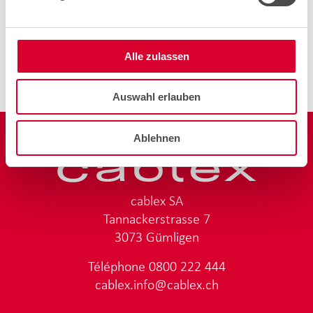
wie eine sichere und ergonomische Gebäudeinfrastruktur.
Hier helfen wir gerne bei der Planung, dem Bau und dem
Unterhalt. Und dies, wenn nötig, rund um die Uhr in der
ganzen Schweiz.
Alle zulassen
Auswahl erlauben
Ablehnen
cablex SA
Tannackerstrasse 7
3073 Gümligen
Téléphone
0800 222 444
cablex.info@cablex.ch