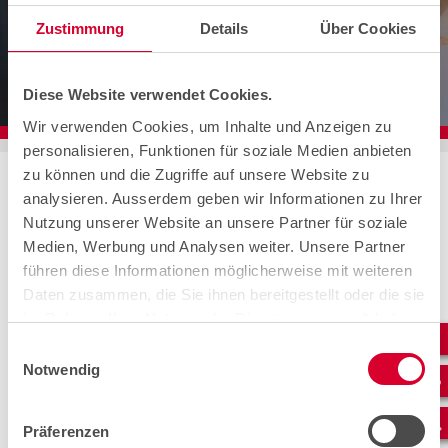
Zustimmung
Details
Über Cookies
Diese Website verwendet Cookies.
Wir verwenden Cookies, um Inhalte und Anzeigen zu
personalisieren, Funktionen für soziale Medien anbieten
zu können und die Zugriffe auf unsere Website zu
Home
Contact
Clientèle Swisscom
analysieren. Ausserdem geben wir Informationen zu Ihrer
Point de contact pour les clientes et clients
Nutzung unserer Website an unsere Partner für soziale
Swisscom.
Medien, Werbung und Analysen weiter. Unsere Partner
Quel est l'objet de votre demande ?
führen diese Informationen möglicherweise mit weiteren
Veuillez sélectionner le sujet de votre
Daten zusammen, die Sie ihnen bereitgestellt oder die sie
prise de contact.
im Rahmen Ihrer Nutzung der Dienste gesammelt haben.
Einwilligungsauswahl
Notwendig
Präferenzen