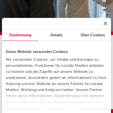
Zustimmung
Details
Über Cookies
Home
Contact
Clientèle Swisscom
Installation
Demande d'installation.
Diese Website verwendet Cookies.
Wir verwenden Cookies, um Inhalte und Anzeigen zu
Prenez contact avec nous, nous vous
personalisieren, Funktionen für soziale Medien anbieten
conseillons avec plaisir.
zu können und die Zugriffe auf unsere Website zu
analysieren. Ausserdem geben wir Informationen zu Ihrer
Nutzung unserer Website an unsere Partner für soziale
Medien, Werbung und Analysen weiter. Unsere Partner
Nous sommes là pour vous.
führen diese Informationen möglicherweise mit weiteren
Daten zusammen, die Sie ihnen bereitgestellt oder die sie
Hotline de cablex.
im Rahmen Ihrer Nutzung der Dienste gesammelt haben.