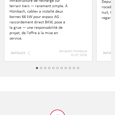
Infrastructure de recharge sur
Depuis 
terrain tiers — rarement simple. À
rocade 
Hünibach, cablex a installé deux
nuit, t
bornes 66 kW pour evpass AG :
regard 
raccordement direct BKW, pose à
la grue — une responsabilité de
projet, de l'offre à la mise en
service.
de
Carolin Primerova
PARTAGER
PARTAG
02.07.2026