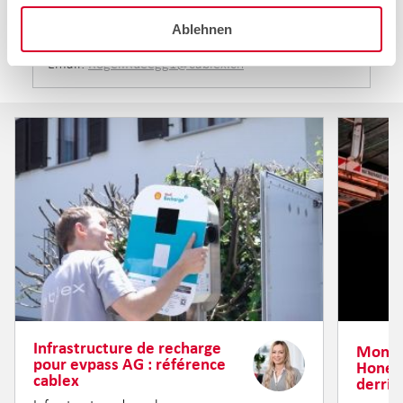
Ablehnen
Tel.: 058 224 44 97
Email:
Roger.Rueegg1@cablex.ch
Infrastructure de recharge
Monta
pour evpass AG : référence
Honere
cablex
derriè