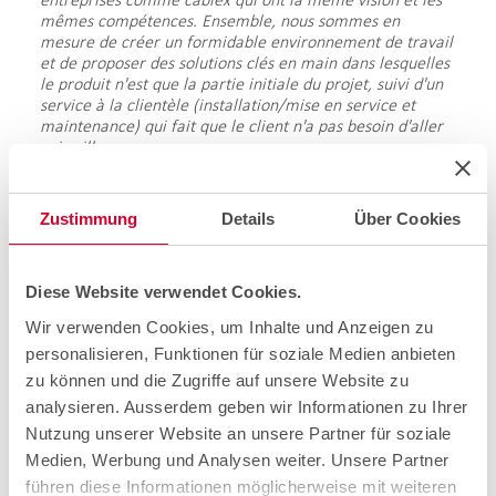
mêmes compétences. Ensemble, nous sommes en
mesure de créer un formidable environnement de travail
et de proposer des solutions clés en main dans lesquelles
le produit n'est que la partie initiale du projet, suivi d'un
service à la clientèle (installation/mise en service et
maintenance) qui fait que le client n'a pas besoin d'aller
voir ailleurs. »
Les CFF sont aussi un client important pour cablex au-
delà du projet du tunnel de base du Ceneri. « Nous nous
Zustimmung
Details
Über Cookies
réjouissons de ce partenariat qui fonctionne bien et
apprécions beaucoup la démarche constructive de la
direction globale du projet, confiée à Michael Kretz, des
CFF », précise Roger Rüegg.
Diese Website verwendet Cookies.
Wir verwenden Cookies, um Inhalte und Anzeigen zu
Michael Kretz, chef de projet CFF «Smart Information
Displays» :
personalisieren, Funktionen für soziale Medien anbieten
zu können und die Zugriffe auf unsere Website zu
« Nous avons commencé notre collaboration avec cablex
analysieren. Ausserdem geben wir Informationen zu Ihrer
en août 2020 dans le cadre de la phase pilote SID. cablex
a réalisé dans ce contexte les travaux de fondation pour
Nutzung unserer Website an unsere Partner für soziale
une partie de nos gares pilotes ainsi que le montage et la
Medien, Werbung und Analysen weiter. Unsere Partner
mise en service des appareils sur nos 50 sites pilotes dans
führen diese Informationen möglicherweise mit weiteren
toute la Suisse. Nous commencerons dans quelques