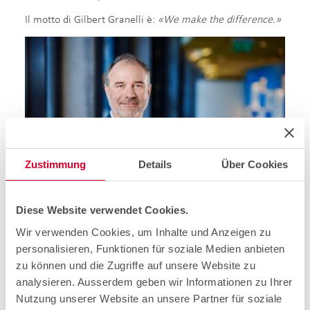
Il motto di Gilbert Granelli è:
«We make the difference.»
Zustimmung
Details
Über Cookies
Gilbert Granelli, Head of Wireline Construction
Diese Website verwendet Cookies.
Wir verwenden Cookies, um Inhalte und Anzeigen zu
Finance.
personalisieren, Funktionen für soziale Medien anbieten
zu können und die Zugriffe auf unsere Website zu
La trasparenza come base per la gestione dell'azienda.
analysieren. Ausserdem geben wir Informationen zu Ihrer
La divisione Finanze, guidata da Ulrich Schädler, si
Nutzung unserer Website an unsere Partner für soziale
considera un giocatore di squadra che condivide la