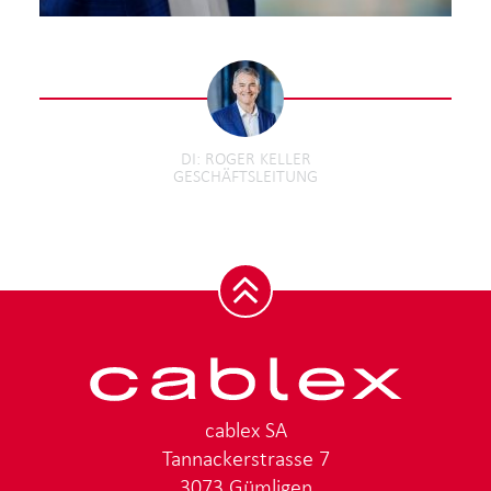
DI
ROGER KELLER
GESCHÄFTSLEITUNG
cablex SA
Tannackerstrasse 7
3073 Gümligen