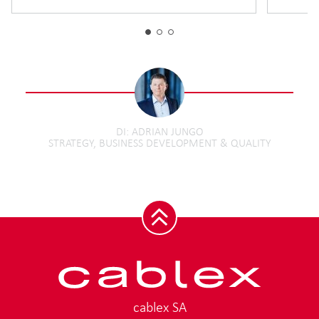
DI
ADRIAN JUNGO
STRATEGY, BUSINESS DEVELOPMENT & QUALITY
cablex SA