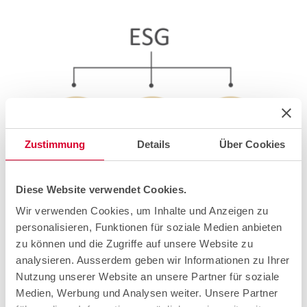
Zustimmung
Details
Über Cookies
Diese Website verwendet Cookies.
Wir verwenden Cookies, um Inhalte und Anzeigen zu
In quanto parte del Gruppo Swisscom, cablex condivide
personalisieren, Funktionen für soziale Medien anbieten
gli obiettivi del Gruppo definiti nella
strategia di
zu können und die Zugriffe auf unsere Website zu
sostenibilità di Swisscom
. Lo facciamo non solo con
obiettivi a lungo termine, ma anche con misure concrete.
analysieren. Ausserdem geben wir Informationen zu Ihrer
Nutzung unserer Website an unsere Partner für soziale
La strategia è suddivisa in tre aree in linea con la logica
Medien, Werbung und Analysen weiter. Unsere Partner
ESG: