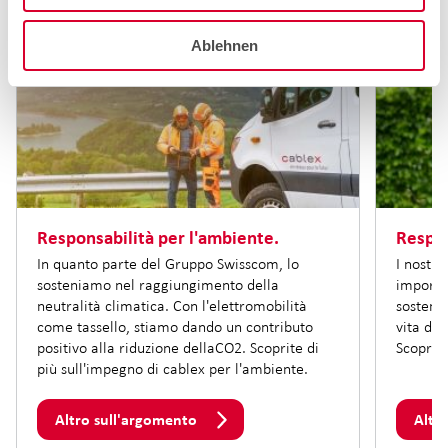
Ablehnen
Responsabilità per l'ambiente.
Respon
In quanto parte del Gruppo Swisscom, lo
I nostri
sosteniamo nel raggiungimento della
importa
neutralità climatica. Con l'elettromobilità
sostenib
come tassello, stiamo dando un contributo
vita dei
positivo alla riduzione dellaCO2. Scoprite di
Scoprite
più sull'impegno di cablex per l'ambiente.
Altro sull'argomento
Altr