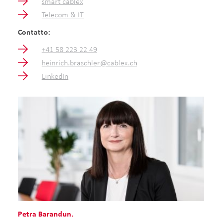
smart cablex
Telecom & IT
Contatto:
+41 58 223 22 49
heinrich.braschler@cablex.ch
LinkedIn
Petra Barandun.