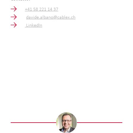
+41 58 221 14 37
davide.albano@cablex.ch
LinkedIn