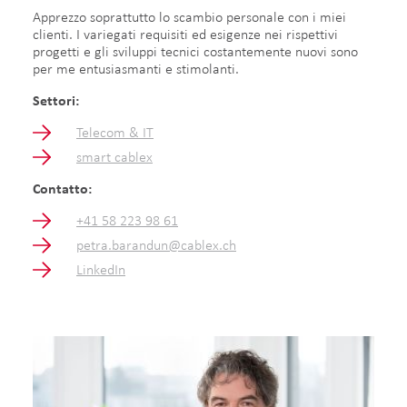
Apprezzo soprattutto lo scambio personale con i miei
clienti. I variegati requisiti ed esigenze nei rispettivi
progetti e gli sviluppi tecnici costantemente nuovi sono
per me entusiasmanti e stimolanti.
Settori:
Telecom & IT
smart cablex
Contatto:
+41 58 223 98 61
petra.barandun@cablex.ch
LinkedIn