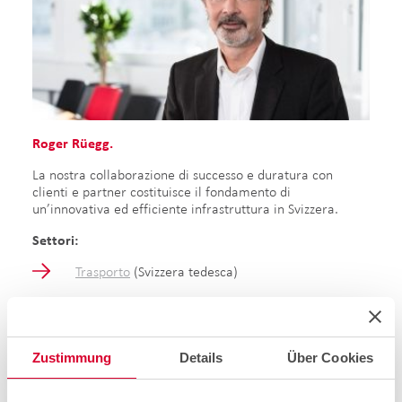
Roger Rüegg.
La nostra collaborazione di successo e duratura con
clienti e partner costituisce il fondamento di
un’innovativa ed efficiente infrastruttura in Svizzera.
Settori:
Trasporto
(Svizzera tedesca)
Contatto:
+41 58 224 44 97
Zustimmung
Details
Über Cookies
roger.rueegg1@cablex.ch
LinkedIn