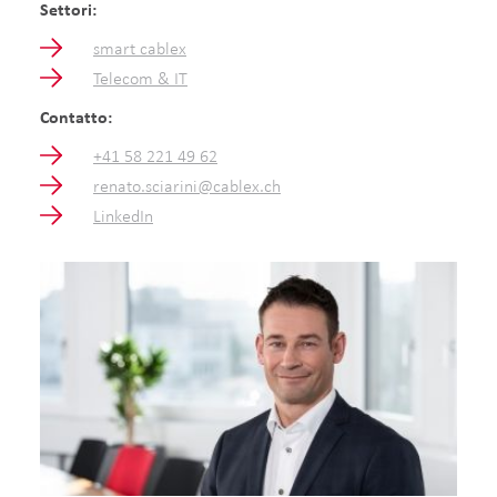
Settori:
smart cablex
Telecom & IT
Contatto:
+41 58 221 49 62
renato.sciarini@cablex.ch
LinkedIn