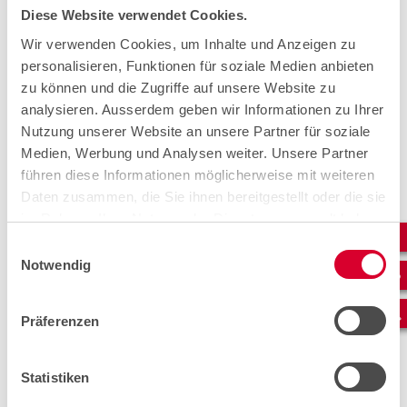
Diese Website verwendet Cookies.
Wir verwenden Cookies, um Inhalte und Anzeigen zu
personalisieren, Funktionen für soziale Medien anbieten
zu können und die Zugriffe auf unsere Website zu
analysieren. Ausserdem geben wir Informationen zu Ihrer
Nutzung unserer Website an unsere Partner für soziale
Medien, Werbung und Analysen weiter. Unsere Partner
führen diese Informationen möglicherweise mit weiteren
Daten zusammen, die Sie ihnen bereitgestellt oder die sie
im Rahmen Ihrer Nutzung der Dienste gesammelt haben.
Gilles Rougemont.
Einwilligungsauswahl
Notwendig
Mi impegno a creare partenariati forti, per realizzare
insieme progetti infrastrutturali ambiziosi.
Settori:
Präferenzen
Trasporto
(Svizzera francese)
Statistiken
Contatto: