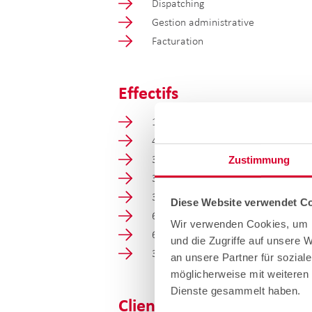
Dispatching
Gestion administrative
Facturation
Effectifs
1 Responsable régional
4 Teamleaders
3 Chefs de Projet
Zustimmung
33 Chefs de Chantier
3 Chefs d'équipe tirage
Diese Website verwendet Co
61 Monteurs
Wir verwenden Cookies, um I
6 collaborateurs administratifs
und die Zugriffe auf unsere 
30 partenaires stratégiques (génie
an unsere Partner für sozial
möglicherweise mit weiteren 
Dienste gesammelt haben.
Client