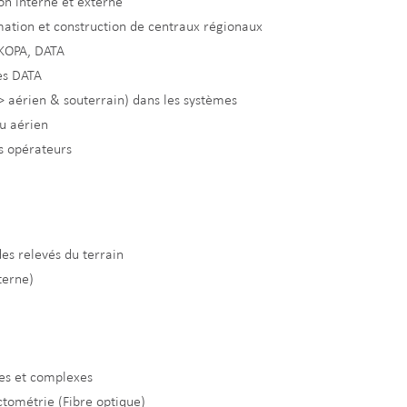
ion interne et externe
mation et construction de centraux régionaux
B-KOPA, DATA
ées DATA
 aérien & souterrain) dans les systèmes
au aérien
es opérateurs
des relevés du terrain
xterne)
les et complexes
tométrie (Fibre optique)