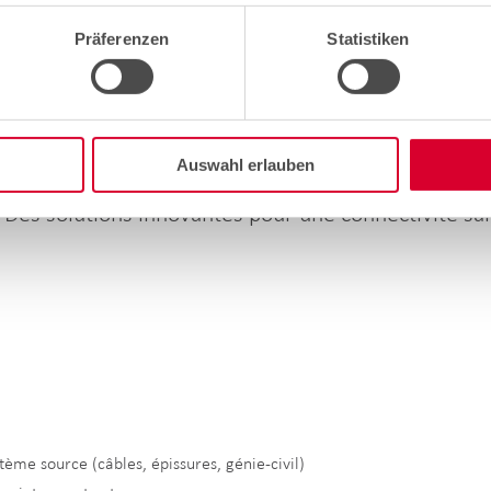
Präferenzen
Statistiken
Wireline Construction Engineering
Auswahl erlauben
: Des solutions innovantes pour une connectivité san
 :
tème source (câbles, épissures, génie-civil)