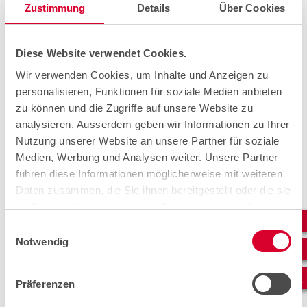
Zustimmung
Details
Über Cookies
Erstellen Sie einen individuellen Kostenvoranschlag.
Diese Website verwendet Cookies.
Wir verwenden Cookies, um Inhalte und Anzeigen zu
Richtpreis berechnen
personalisieren, Funktionen für soziale Medien anbieten
zu können und die Zugriffe auf unsere Website zu
analysieren. Ausserdem geben wir Informationen zu Ihrer
Kontaktieren Sie uns.
Nutzung unserer Website an unsere Partner für soziale
Anrede*
Medien, Werbung und Analysen weiter. Unsere Partner
führen diese Informationen möglicherweise mit weiteren
Herr
Daten zusammen, die Sie ihnen bereitgestellt oder die sie
im Rahmen Ihrer Nutzung der Dienste gesammelt haben.
Frau
Einwilligungsauswahl
Notwendig
Vorname, Name
Präferenzen