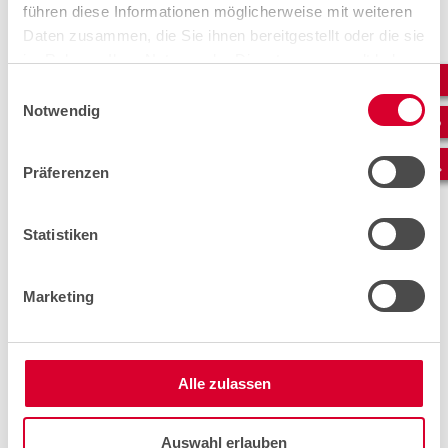
PV-Anlage, Batteriespeicher und Ladesystem
führen diese Informationen möglicherweise mit weiteren
nahtlos integrieren?"
Daten zusammen, die Sie ihnen bereitgestellt oder die sie
im Rahmen Ihrer Nutzung der Dienste gesammelt haben.
Photovoltaik
,
Batteriespeicher
und
Einwilligungsauswahl
Ladeinfrastruktur
bieten enorme Chancen – wenn
Notwendig
sie optimal aufeinander abgestimmt sind. Wir
zeigen Ihnen, wie sich die einzelnen Komponenten
zu einem
intelligenten Gesamtsystem
verbinden
Präferenzen
lassen. Dabei achten wir auf Wirtschaftlichkeit,
Ausbaufähigkeit und einfache Bedienung. Egal, ob
Sie neu starten oder bestehende Anlagen erweitern
Statistiken
möchten: cablex entwickelt mit Ihnen
eine Lösung,
die zu Ihrem Energieprofil passt
– modular,
vernetzt und zukunftssicher.
Marketing
Smart Energy als Service
Alle zulassen
Auswahl erlauben