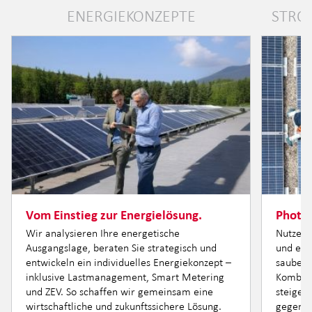
ENERGIEKONZEPTE
STRO
Vom Einstieg zur Energielösung.
Photov
Wir analysieren Ihre energetische
Nutzen 
Ausgangslage, beraten Sie strategisch und
und erz
entwickeln ein individuelles Energiekonzept –
sauber, 
inklusive Lastmanagement, Smart Metering
Kombini
und ZEV. So schaffen wir gemeinsam eine
steigern
wirtschaftliche und zukunftssichere Lösung.
gegen N