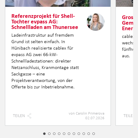
Referenzprojekt für Shell-
Grossa
Tochter evpass AG:
Gemei
Schnellladen am Thunersee
Energ
Ladeinfrastruktur auf fremdem
cablex E
Grund ist selten einfach. In
wechsel
Hünibach realisierte cablex für
fünfhun
evpass AG zwei 66-kW-
aus.
Schnellladestationen: direkter
Netzanschluss, Kranmontage statt
Sackgasse – eine
Projektverantwortung, von der
Offerte bis zur Inbetriebnahme.
von
Carolin Primerova
TEILEN
TEILEN
02.07.2026