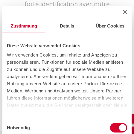
forte identification avec notre
entreprise et ses collaborateurs.
Stefan Nünlist, président du conseil d'administration de
Zustimmung
Details
Über Cookies
cablex.
Diese Website verwendet Cookies.
Francesco Castelletti devient CEO par
intérim.
Wir verwenden Cookies, um Inhalte und Anzeigen zu
personalisieren, Funktionen für soziale Medien anbieten
Dans la recherche du nouveau CEO, cablex ne subit
zu können und die Zugriffe auf unsere Website zu
aucune pression et mise sur la continuité. Pour la phase
analysieren. Ausserdem geben wir Informationen zu Ihrer
de transition, Francesco Castelletti, jusqu'à présent
Nutzung unserer Website an unsere Partner für soziale
responsable Field Services de cablex, a été nommé CEO
par intérim. Francesco Castelletti est membre de la
Medien, Werbung und Analysen weiter. Unsere Partner
direction de cablex depuis 2020. Il dispose de plus de 30
führen diese Informationen möglicherweise mit weiteren
ans d'expérience dans le management au sein du groupe
Daten zusammen, die Sie ihnen bereitgestellt oder die sie
Swisscom et a mis en œuvre et établi avec succès au
im Rahmen Ihrer Nutzung der Dienste gesammelt haben.
cours de sa carrière les activités les plus diverses et de
grands projets de transformation dans le monde des
Einwilligungsauswahl
télécommunications.
Notwendig