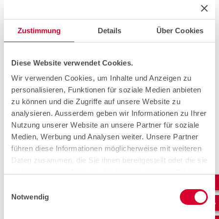
cablex est sans égale et ne connaît pas de frontières. De
telles intempéries peuvent concerner toutes les régions
de Suisse.
Les collègues mettent du cœur à l’ouvrage et
Zustimmung
Details
Über Cookies
s’engagent lorsque l’on a besoin d’eux.
Diese Website verwendet Cookies.
Wir verwenden Cookies, um Inhalte und Anzeigen zu
personalisieren, Funktionen für soziale Medien anbieten
zu können und die Zugriffe auf unsere Website zu
analysieren. Ausserdem geben wir Informationen zu Ihrer
Nutzung unserer Website an unsere Partner für soziale
Medien, Werbung und Analysen weiter. Unsere Partner
führen diese Informationen möglicherweise mit weiteren
Daten zusammen, die Sie ihnen bereitgestellt oder die sie
im Rahmen Ihrer Nutzung der Dienste gesammelt haben.
Michel Béguin dirige le département Field Services en
Einwilligungsauswahl
Suisse romande et dans le Haut-Valais.
Voici comment il
Notwendig
décrit cette intervention extraordinaire :