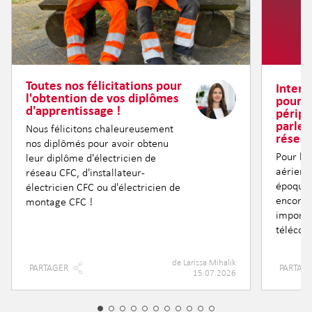
Toutes nos félicitations pour
Intern
l'obtention de vos diplômes
pour l
d'apprentissage !
périph
parle 
Nous félicitons chaleureusement
réseau
nos diplômés pour avoir obtenu
Pour be
leur diplôme d'électricien de
aérienn
réseau CFC, d'installateur-
époque 
électricien CFC ou d'électricien de
encore 
montage CFC !
importan
télécom
de
Larissa Mihalik
PARTAGER
PARTAG
15.07.2026