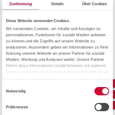
régions concernées coupées du monde.
Zustimmung
Details
Über Cookies
Diese Website verwendet Cookies.
Wir verwenden Cookies, um Inhalte und Anzeigen zu
personalisieren, Funktionen für soziale Medien anbieten
zu können und die Zugriffe auf unsere Website zu
analysieren. Ausserdem geben wir Informationen zu Ihrer
© by cablex (1/6)
Nutzung unserer Website an unsere Partner für soziale
Medien, Werbung und Analysen weiter. Unsere Partner
führen diese Informationen möglicherweise mit weiteren
Daten zusammen, die Sie ihnen bereitgestellt oder die sie
Internet par satellite.
im Rahmen Ihrer Nutzung der Dienste gesammelt haben.
Comme tous les services étaient en panne dans la vallée
Einwilligungsauswahl
de la Maggia, une connexion Internet a été établie avec
Notwendig
Starlink, par satellite. Elle a été livrée le jour même par
des collaborateurs engagés de cablex dans les régions
concernées. Trois accès à Internet ont été mis à la
Präferenzen
disposition des autorités. Un autre a servi à cablex pour
rétablir les services.