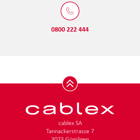
0800 222 444
cablex SA
Tannackerstrasse 7
3073 Gümligen