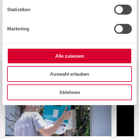
Dès que les experts ont libéré la passerelle parallèle au
Statistiken
er
pont effondré, cablex a posé une ligne provisoire le 1
juillet. Le câble à fibre optique est long de 400 mètres. Il
a ainsi été possible de rétablir tous les services mobiles
Marketing
dans la vallée de la Maggia avant 18 heures. Le
lendemain, les techniciens ont rétabli la ligne fixe.
Alle zulassen
Auswahl erlauben
Ablehnen