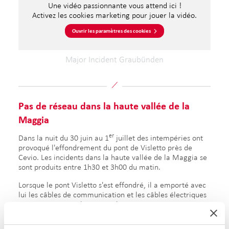
Une vidéo passionnante vous attend ici !
Activez les cookies marketing pour jouer la vidéo.
Ouvrir les paramètres des cookies
Major Incident Graubünden
Pas de réseau dans la haute vallée de la
Maggia
er
Dans la nuit du 30 juin au 1
juillet des intempéries ont
provoqué l'effondrement du pont de Visletto près de
Cevio. Les incidents dans la haute vallée de la Maggia se
sont produits entre 1h30 et 3h00 du matin.
Lorsque le pont Visletto s'est effondré, il a emporté avec
lui les câbles de communication et les câbles électriques
qui passaient sous le pont. Cela a entraîné une panne
totale du réseau dans la région. TV, réseau mobile,
Polycom – tous les services ont été interrompus et les