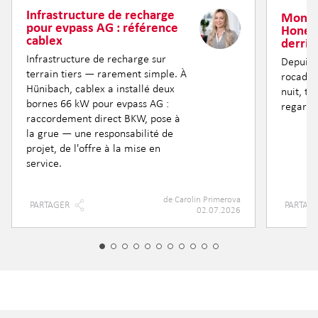
Infrastructure de recharge
Monta
pour evpass AG : référence
Honere
cablex
derriè
Infrastructure de recharge sur
Depuis 
terrain tiers — rarement simple. À
rocade 
Hünibach, cablex a installé deux
nuit, t
bornes 66 kW pour evpass AG :
regard 
raccordement direct BKW, pose à
la grue — une responsabilité de
projet, de l'offre à la mise en
service.
de
Carolin Primerova
PARTAGER
PARTAG
02.07.2026