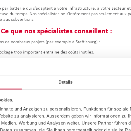
 par batterie qui s'adaptent à votre infrastructure, à votre secteur
uve du temps. Nos spécialistes ne s'intéressent pas seulement aux p
ité aux subventions.
Ce que nos spécialistes conseillent :
ns de nombreux projets (par exemple à Steffisburg) :
ockage trop important entraîne des coûts inutiles.
tteries de stockage sont particulièrement intéressantes lorsque l'élect
 gestion de l'énergie optimise les cycles de charge de la batterie de
 correspondre à votre stratégie à long terme (par ex. eMobility, RCP)
Details
nombreux cantons octroient des subventions ou des allègements fisc
okies.
on de stockage à Ebikon.
nhalte und Anzeigen zu personalisieren, Funktionen für soziale
Website zu analysieren. Ausserdem geben wir Informationen zu 
té complétée par une batterie de stockage afin d'optimiser la consomm
e Medien, Werbung und Analysen weiter. Unsere Partner führen d
Daten zusammen, die Sie ihnen bereitgestellt oder die sie im R