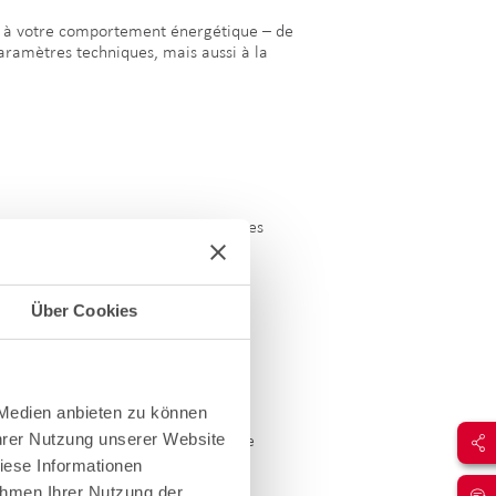
 et à votre comportement énergétique – de
aramètres techniques, mais aussi à la
ricité est utilisée pendant les heures
 stockage.
.
Über Cookies
aux.
 Medien anbieten zu können
Ihrer Nutzung unserer Website
ation propre et d'éviter les pics de
iese Informationen
ahmen Ihrer Nutzung der