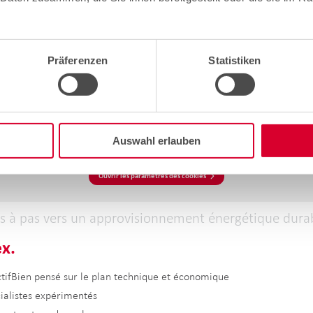
du réseau
té propre, en partie aussi le soir
Präferenzen
Statistiken
ion de la rentabilité
Auswahl erlauben
Une vidéo passionnante vous attend ici !
Activez les cookies marketing pour jouer la vidéo.
Ouvrir les paramètres des cookies
s à pas vers un approvisionnement énergétique dura
x.
ctifBien pensé sur le plan technique et économique
cialistes expérimentés