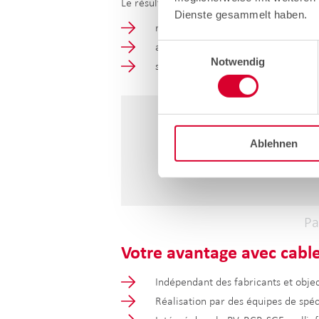
Le résultat :
Dienste gesammelt haben.
réduction sensible de l'utilisation 
alimentation du central en électrici
Einwilligungsauswahl
Notwendig
stabilisation du réseau et améliorat
Ablehnen
Pa
Votre avantage avec cable
Indépendant des fabricants et obje
Réalisation par des équipes de spé