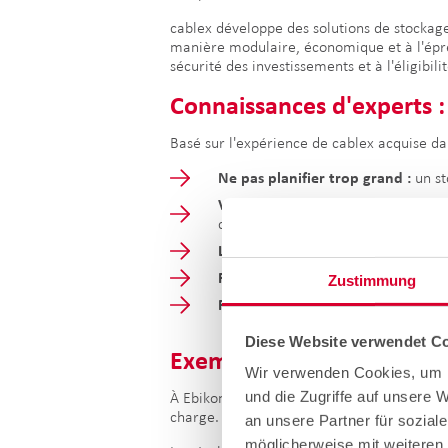
cablex développe des solutions de stockage
manière modulaire, économique et à l'épre
sécurité des investissements et à l'éligibil
Connaissances d'experts : 
Basé sur l'expérience de cablex acquise da
Ne pas planifier trop grand :
un st
Vérifier le profil de charge :
les ba
creuses ou la nuit.
Le SGE est rentable :
un système de
Penser à l'avenir :
le stockage doit
Zustimmung
Profiter de l'encouragement :
de 
Diese Website verwendet Co
Exemple pratique : soluti
Wir verwenden Cookies, um I
und die Zugriffe auf unsere 
À Ebikon, l'installation photovoltaïque a é
charge.
an unsere Partner für sozial
möglicherweise mit weiteren 