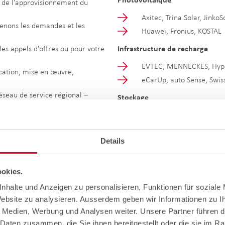
 de l'approvisionnement du
Axitec, Trina Solar, Jinko
enons les demandes et les
Huawei, Fronius, KOSTAL
es appels d'offres ou pour votre
Infrastructure de recharge
EVTEC, MENNECKES, Hyp
cation, mise en œuvre,
eCarUp, auto Sense, Swi
éseau de service régional –
Stockage
TESVOLT, Huawei, SolarE
Details
okies.
nhalte und Anzeigen zu personalisieren, Funktionen für soziale
Website zu analysieren. Ausserdem geben wir Informationen zu 
e Medien, Werbung und Analysen weiter. Unsere Partner führen d
Daten zusammen, die Sie ihnen bereitgestellt oder die sie im R