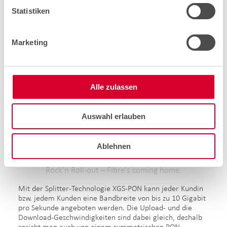
Statistiken
Wenn mit einer Faser mehrere Nutzungseinheiten
erschlossen werden, nennt man diese Verbindung Point-
to-Multipoint (P2MP). Das ist ein enormer Fortschritt
gegenüber der bisherigen einfachen Point-to-Point(P2P)-
Marketing
Verbindung, bei der eine Glasfaser nur eine
Nutzungseinheit versorgt.
Alle zulassen
Hier wartet ein spannendes Video auf Sie!
Auswahl erlauben
Aktivieren Sie die Marketing-Cookies, um das Video
abzuspielen.
Cookie-Einstellungen öffnen
Ablehnen
Rock'n Roll-out – Fibre's coming home.
Mit der Splitter-Technologie XGS-PON kann jeder Kundin
bzw. jedem Kunden eine Bandbreite von bis zu 10 Gigabit
pro Sekunde angeboten werden. Die Upload- und die
Download-Geschwindigkeiten sind dabei gleich, deshalb
spricht man auch von einem symmetrischen PON.