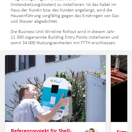
(Instandsetzungskosten) zu installieren. Ist das Kabel im
Haus der Kundin bzw. des Kunden angelangt, wird die
Hauseinführung sorgfältig gegen das Eindringen von Gas
und Wasser abgedichtet.
Die Business Unit Wireline Rollout wird in diesem Jahr
11 300 sogenannte Building Entry Points installieren und
somit 34 000 Nutzungseinheiten mit FTTH erschliessen.
Referenzprojekt für Shell-
Signal