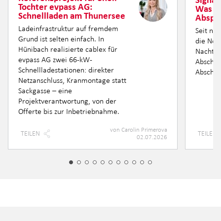
Tochter evpass AG:
Was h
Schnellladen am Thunersee
Abspe
Ladeinfrastruktur auf fremdem
Seit ne
Grund ist selten einfach. In
die Nor
Hünibach realisierte cablex für
Nacht fü
evpass AG zwei 66-kW-
Abschnit
Schnellladestationen: direkter
Abschni
Netzanschluss, Kranmontage statt
Sackgasse – eine
Projektverantwortung, von der
Offerte bis zur Inbetriebnahme.
von
Carolin Primerova
TEILEN
TEILEN
02.07.2026