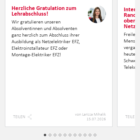
Herzliche Gratulation zum
Intern
Lehrabschluss!
Randre
oberir
Wir gratulieren unseren
Netzin
Absolventinnen und Absolventen
Freileit
ganz herzlich zum Abschluss ihrer
Mensche
Ausbildung als Netzelektriker EFZ,
vergang
Elektroinstallateur EFZ oder
heute si
Montage-Elektriker EFZ!
Schweiz
Telekom
von
Larissa Mihalik
TEILEN
TEILEN
15.07.2026