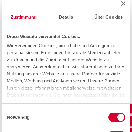
eingebunden werden, um die gesamte Vielfalt an
Anwendungsbereiche und Akquise-Arten zu
berücksichtigen.
Zustimmung
Details
Über Cookies
Projekt Lettershop.
Ein zentraler Bestandteil der SAR App ist der Lettershop.
Diese Website verwendet Cookies.
Dieses Pilotprojekt wurde erstmals in Inwil (LU) getestet.
Wir verwenden Cookies, um Inhalte und Anzeigen zu
Automatisierte Dokumente wie
personalisieren, Funktionen für soziale Medien anbieten
Vorabinformationsschreiben oder Verträge an
Eigentümerinnen und Eigentümer werden direkt von der
zu können und die Zugriffe auf unsere Website zu
App an unseren Lettershop-Partner übermittelt, der den
analysieren. Ausserdem geben wir Informationen zu Ihrer
Druck und Versand der Schreiben übernimmt.
Nutzung unserer Website an unsere Partner für soziale
Das Pilotprojekt in Inwil hat gezeigt, wie effizient die
Medien, Werbung und Analysen weiter. Unsere Partner
Integration des Lettershops ist. Dadurch kann sich cablex
führen diese Informationen möglicherweise mit weiteren
noch stärker auf ihre Kernaufgaben konzentrieren – die
Daten zusammen, die Sie ihnen bereitgestellt oder die sie
Planung und den Ausbau von Glasfaser. Schritt für Schritt
im Rahmen Ihrer Nutzung der Dienste gesammelt haben.
wird diese Lösung nun auf weitere Regionen ausgedehnt.
Einwilligungsauswahl
Notwendig
Der Lettershop setzt einen wichtigen
Meilenstein in der Digitalisierung und