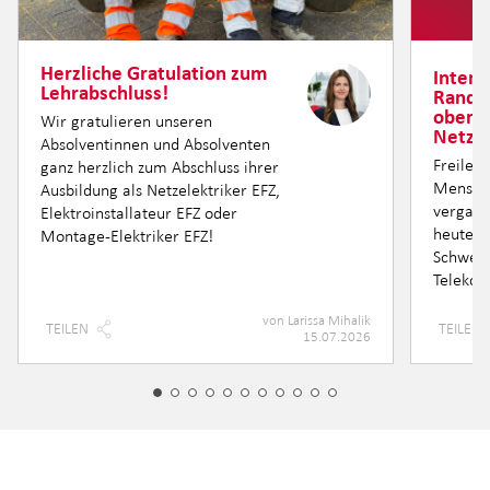
Herzliche Gratulation zum
Intern
Lehrabschluss!
Randre
oberir
Wir gratulieren unseren
Netzin
Absolventinnen und Absolventen
Freileit
ganz herzlich zum Abschluss ihrer
Mensche
Ausbildung als Netzelektriker EFZ,
vergang
Elektroinstallateur EFZ oder
heute si
Montage-Elektriker EFZ!
Schweiz
Telekom
von
Larissa Mihalik
TEILEN
TEILEN
15.07.2026