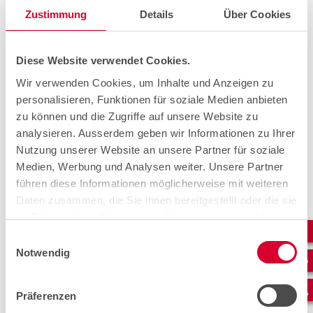
Zustimmung
Details
Über Cookies
Zum Heben von grossen Schachtdeckeln bis zu einem
Gewicht von 300 Kilogramm empfehlen die
Diese Website verwendet Cookies.
Sicherheitsbeauftragten von cablex, den Tandem Heber
Wir verwenden Cookies, um Inhalte und Anzeigen zu
einzusetzen. Das Gewicht des Schachtdeckels kann mit
diesem Hebegerät auf zwei Personen verteilt werden.
personalisieren, Funktionen für soziale Medien anbieten
Durch die optimale Kraftübertragung ist das Ausheben
zu können und die Zugriffe auf unsere Website zu
und Einsetzen kraft- und rückenschonend. Der Tandem
analysieren. Ausserdem geben wir Informationen zu Ihrer
Heber ist für den Einsatz im Strassenbereich und im
Nutzung unserer Website an unsere Partner für soziale
Gelände geeignet.
Medien, Werbung und Analysen weiter. Unsere Partner
führen diese Informationen möglicherweise mit weiteren
Daten zusammen, die Sie ihnen bereitgestellt oder die sie
im Rahmen Ihrer Nutzung der Dienste gesammelt haben.
Einwilligungsauswahl
Notwendig
Präferenzen