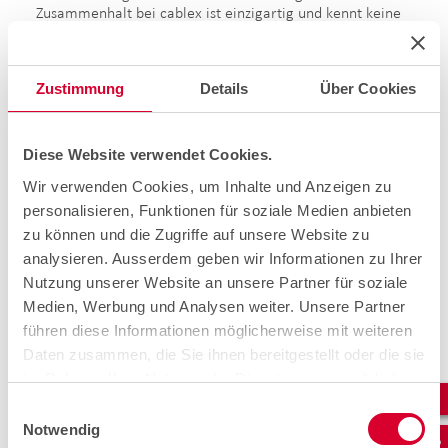
Zusammenhalt bei cablex ist einzigartig und kennt keine
Grenzen. Unwetter-Situationen können alle Regionen in
der Schweiz betreffen.
Die Kolleginnen und Kollegen
sind mit Herzblut und Engagement zur Stelle, wenn
man sie braucht.
Zustimmung
Details
Über Cookies
Diese Website verwendet Cookies.
Wir verwenden Cookies, um Inhalte und Anzeigen zu
personalisieren, Funktionen für soziale Medien anbieten
zu können und die Zugriffe auf unsere Website zu
analysieren. Ausserdem geben wir Informationen zu Ihrer
Nutzung unserer Website an unsere Partner für soziale
Medien, Werbung und Analysen weiter. Unsere Partner
führen diese Informationen möglicherweise mit weiteren
Daten zusammen, die Sie ihnen bereitgestellt oder die sie
im Rahmen Ihrer Nutzung der Dienste gesammelt haben.
Michel Béguin leitet die Abteilung Field Services in der
Einwilligungsauswahl
Westschweiz und im Oberwallis.
Er beschreibt den
Notwendig
ausserordentlichen Einsatz wie folgt: