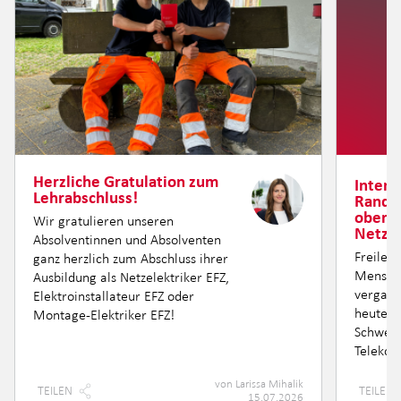
Herzliche Gratulation zum
Intern
Lehrabschluss!
Randre
oberir
Wir gratulieren unseren
Netzin
Absolventinnen und Absolventen
Freileit
ganz herzlich zum Abschluss ihrer
Mensche
Ausbildung als Netzelektriker EFZ,
vergang
Elektroinstallateur EFZ oder
heute si
Montage-Elektriker EFZ!
Schweiz
Telekom
von
Larissa Mihalik
TEILEN
TEILEN
15.07.2026