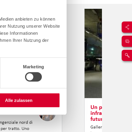
 Medien anbieten zu können
Ihrer Nutzung unserer Website
iese Informationen
ahmen Ihrer Nutzung der
Marketing
Alle zulassen
Un progetto di m
ret: ciò che
infrastrutture co
futuro.
ngenziale nord di
Galleria Bubenholz: c
 per tratto. Uno