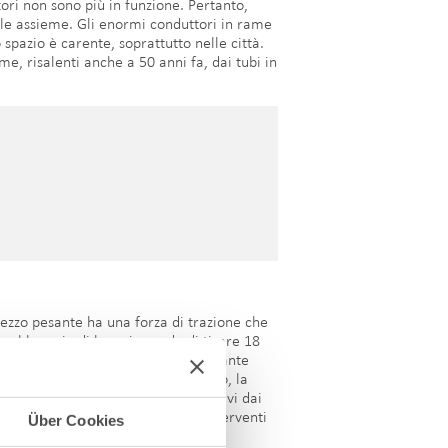
tori non sono più in funzione. Pertanto,
arle assieme. Gli enormi conduttori in rame
 spazio è carente, soprattutto nelle città.
ame, risalenti anche a 50 anni fa, dai tubi in
 mezzo pesante ha una forza di trazione che
al braccio di leva, in grado di tirare 18
o essere danneggiati. Pertanto, durante
 «trascinato via». Per questo motivo, la
i a rimuovere 120 tonnellate di cavi dai
ottica e non sono stati necessari interventi
Über Cookies