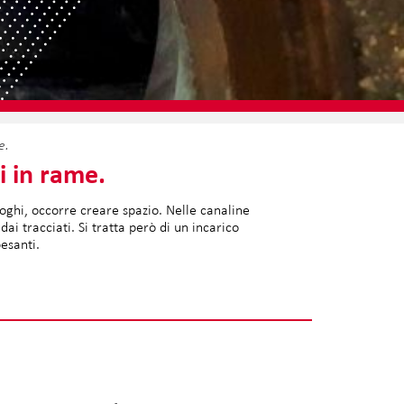
e.
i in rame.
uoghi, occorre creare spazio. Nelle canaline
i tracciati. Si tratta però di un incarico
esanti.