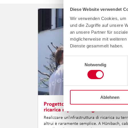
Diese Website verwendet Co
Wir verwenden Cookies, um I
und die Zugriffe auf unsere 
an unsere Partner für sozial
möglicherweise mit weiteren 
Dienste gesammelt haben.
Einwilligungsauswahl
Notwendig
Ablehnen
Progetto di riferimento per evpass
ricarica rapida sul lago di Thun
Realizzare un'infrastruttura di ricarica su ter
altrui è raramente semplice. A Hünibach, cab