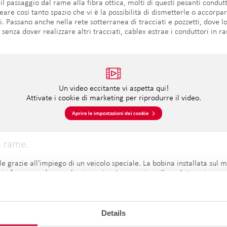
il passaggio dal rame alla fibra ottica, molti di questi pesanti condut
eare così tanto spazio che vi è la possibilità di dismetterle o accorp
li. Passano anche nella rete sotterranea di tracciati e pozzetti, dove lo
 senza dover realizzare altri tracciati, cablex estrae i conduttori in r
Un video eccitante vi aspetta qui!
Attivate i cookie di marketing per riprodurre il video.
Aprire le impostazioni dei cookie
n rame.
ile grazie all'impiego di un veicolo speciale. La bobina installata sul
ta forza non dovesse bastare, si può agganciare il conduttore in rame 
a: nei tracciati sono presenti anche cavi in funzione, che non devon
all'interno dei pozzetti prestano attenzione affinché nient'altro venga
ntale. Il team composto da cinque elementi è riuscito in cinque nott
tilizzare l'infrastruttura esistente per la posa dei nuovi cavi in fibra 
Details