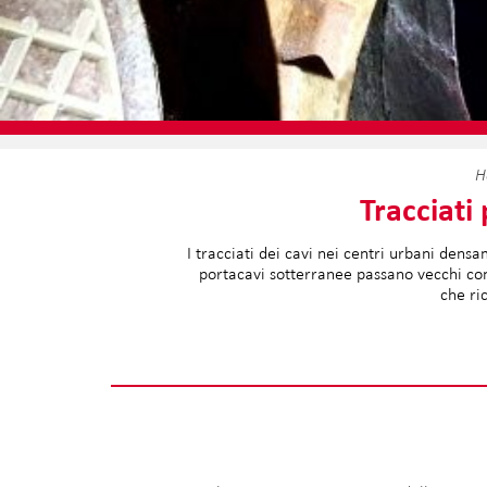
H
Tracciati
I tracciati dei cavi nei centri urbani dens
portacavi sotterranee passano vecchi cond
che ri