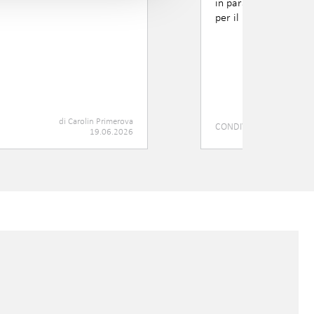
in parallelo all'eserci
per il risanamento gl
di
Carolin Primerova
CONDIVIDI
19.06.2026