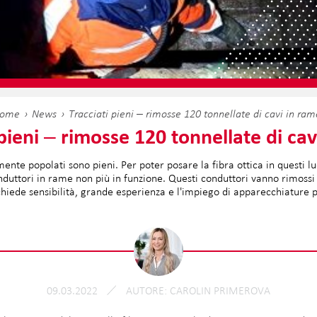
ome
News
Tracciati pieni ‒ rimosse 120 tonnellate di cavi in ram
 pieni ‒ rimosse 120 tonnellate di cav
amente popolati sono pieni. Per poter posare la fibra ottica in questi l
uttori in rame non più in funzione. Questi conduttori vanno rimossi da
chiede sensibilità, grande esperienza e l'impiego di apparecchiature p
09.03.2022
AUTORE
CAROLIN PRIMEROVA