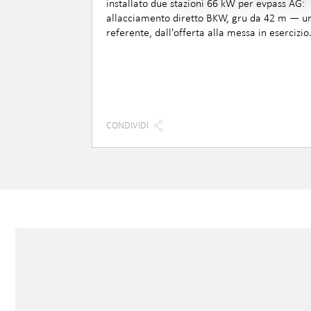
installato due stazioni 66 kW per evpass AG:
allacciamento diretto BKW, gru da 42 m — u
referente, dall'offerta alla messa in esercizio
CONDIVIDI