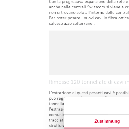
Con la progressiva espansione della rete e 
anche nelle centrali Swisscom si viene a cr
non si trovano solo all'interno delle centra
Per poter posare i nuovi cavi in fibra ottica
calcestruzzo sotterranei.
Rimosse 120 tonnellate di cavi i
L'estrazione di questi pesanti cavi è possib
può raggiungere le otto tonnellate. Se ques
tonnellate. Occorre però la massima cautel
l'estrazione del cavo in rame, i montatori 
comunicazione continua via radio è fondame
tracciati. In questo modo è stato possibile u
Zustimmung
strutturali.