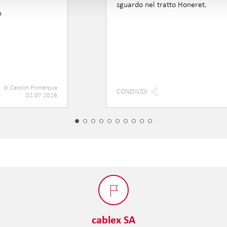
sguardo nel tratto Honeret.
n
.
di
Carolin Primerova
CONDIVIDI
02.07.2026
cablex SA