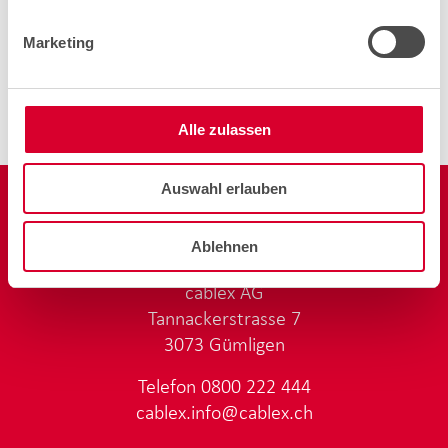
Marketing
AUTOR
CAROLIN PRIMEROVA
02.07.2026
Alle zulassen
Auswahl erlauben
Ablehnen
cablex AG
Tannackerstrasse 7
3073 Gümligen
Telefon
0800 222 444
cablex.info@cablex.ch