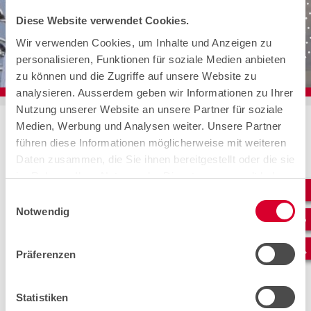
Diese Website verwendet Cookies.
Wir verwenden Cookies, um Inhalte und Anzeigen zu
personalisieren, Funktionen für soziale Medien anbieten
zu können und die Zugriffe auf unsere Website zu
analysieren. Ausserdem geben wir Informationen zu Ihrer
Nutzung unserer Website an unsere Partner für soziale
Home
News
Medien, Werbung und Analysen weiter. Unsere Partner
cablex realisiert Schnellladestationen für Shell-Tochter evpass
führen diese Informationen möglicherweise mit weiteren
cablex realisiert Schnellladestationen für
Daten zusammen, die Sie ihnen bereitgestellt oder die sie
Shell-Tochter evpass
im Rahmen Ihrer Nutzung der Dienste gesammelt haben.
Ein Referenzprojekt im Auftrag der Shell-Tochter evpass
Einwilligungsauswahl
für öffentliche Ladeinfrastruktur in Hünibach bei Thun —
Notwendig
und ein Beispiel dafür, was professionelles
Projektmanagement in der Elektromobilität wirklich
bedeutet.
Präferenzen
Statistiken