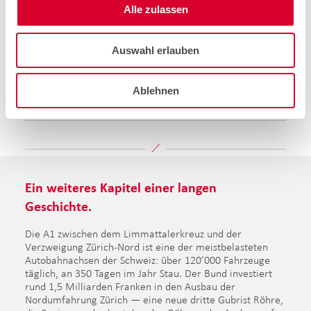
Alle zulassen
"Die optimale Nutzung der Sperrfenster musste jede
Woche neu mit unseren Teams und der
vorhandenen Infrastruktur abgestimmt werden. Der
Auswahl erlauben
Rückbau bestehender Elemente sowie die
Neuinstallationen im Aussenbereich und im Tunnel
stellten hohe Anforderungen an die Mitarbeitenden
Ablehnen
vor Ort und erforderten ihr gesamtes Fachwissen."
Ein weiteres Kapitel einer langen
Geschichte.
Die A1 zwischen dem Limmattalerkreuz und der
Verzweigung Zürich-Nord ist eine der meistbelasteten
Autobahnachsen der Schweiz: über 120’000 Fahrzeuge
täglich, an 350 Tagen im Jahr Stau. Der Bund investiert
rund 1,5 Milliarden Franken in den Ausbau der
Nordumfahrung Zürich — eine neue dritte Gubrist Röhre,