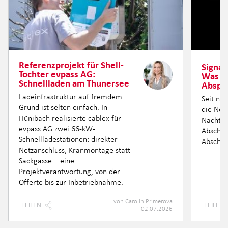
Referenzprojekt für Shell-
Signal
Tochter evpass AG:
Was h
Schnellladen am Thunersee
Abspe
Ladeinfrastruktur auf fremdem
Seit ne
Grund ist selten einfach. In
die Nor
Hünibach realisierte cablex für
Nacht fü
evpass AG zwei 66-kW-
Abschnit
Schnellladestationen: direkter
Abschni
Netzanschluss, Kranmontage statt
Sackgasse – eine
Projektverantwortung, von der
Offerte bis zur Inbetriebnahme.
von
Carolin Primerova
TEILEN
TEILEN
02.07.2026