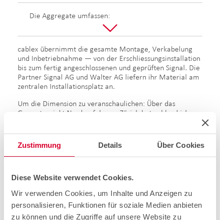
Die Aggregate umfassen:
cablex übernimmt die gesamte Montage, Verkabelung
und Inbetriebnahme — von der Erschliessungsinstallation
bis zum fertig angeschlossenen und geprüften Signal. Die
Partner Signal AG und Walter AG liefern ihr Material am
zentralen Installationsplatz an.
Um die Dimension zu veranschaulichen: Über das
Gesamtprojekt Nordumfahrung Zürich hat cablex bisher
mehr als 2'000 Signale montiert, das Glasfasernetz auf
der gesamten Strecke — von der Vorzone bis tief in die
Gubriströhren — realisiert sowie rund 90 Kameras für die
Zustimmung
Details
Über Cookies
Videoüberwachung auf über 20 Kilometern Strecke
installiert und in Betrieb genommen.
Ist die Signalisation abgeschlossen, wird der
Diese Website verwendet Cookies.
Fahrbahnbelag erneuert. So läuft die Sanierung: Gewerk
Wir verwenden Cookies, um Inhalte und Anzeigen zu
für Gewerk, Abschnitt für Abschnitt, ohne dass der
Betrieb der Autobahn je komplett unterbrochen wird.
personalisieren, Funktionen für soziale Medien anbieten
zu können und die Zugriffe auf unsere Website zu