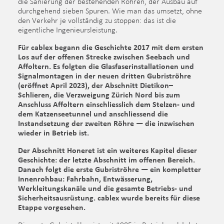
die Sanierung der bestehenden Röhren, der Ausbau auf
durchgehend sieben Spuren. Wie man das umsetzt, ohne
den Verkehr je vollständig zu stoppen: das ist die
eigentliche Ingenieursleistung.
Für cablex begann die Geschichte 2017 mit dem ersten
Los auf der offenen Strecke zwischen Seebach und
Affoltern. Es folgten die Glasfaserinstallationen und
Signalmontagen in der neuen dritten Gubriströhre
(eröffnet April 2023), der Abschnitt Dietikon–
Schlieren, die Verzweigung Zürich Nord bis zum
Anschluss Affoltern einschliesslich dem Stelzen- und
dem Katzenseetunnel und anschliessend die
Instandsetzung der zweiten Röhre — die inzwischen
wieder in Betrieb ist.
Der Abschnitt Honeret ist ein weiteres Kapitel dieser
Geschichte: der letzte Abschnitt im offenen Bereich.
Danach folgt die erste Gubriströhre — ein kompletter
Innenrohbau: Fahrbahn, Entwässerung,
Werkleitungskanäle und die gesamte Betriebs- und
Sicherheitsausrüstung. cablex wurde bereits für diese
Etappe vorgesehen.