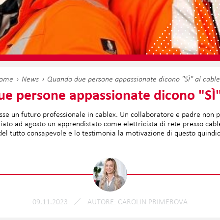
ome
News
Quando due persone appassionate dicono "SÌ" al cable
e persone appassionate dicono "SÌ" 
esse un futuro professionale in cablex. Un collaboratore e padre no
iniziato ad agosto un apprendistato come elettricista di rete presso cabl
el tutto consapevole e lo testimonia la motivazione di questo quind
09.11.2023
AUTORE
CAROLIN PRIMEROVA