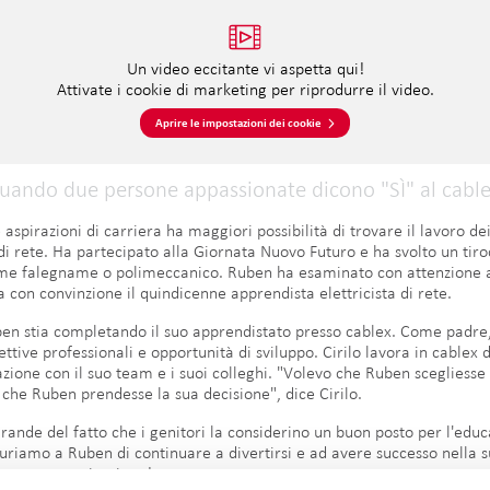
Un video eccitante vi aspetta qui!
Attivate i cookie di marketing per riprodurre il video.
Aprire le impostazioni dei cookie
uando due persone appassionate dicono "SÌ" al cable
 aspirazioni di carriera ha maggiori possibilità di trovare il lavoro d
a di rete. Ha partecipato alla Giornata Nuovo Futuro e ha svolto un tiro
me falegname o polimeccanico. Ruben ha esaminato con attenzione a
 con convinzione il quindicenne apprendista elettricista di rete.
uben stia completando il suo apprendistato presso cablex. Come padre,
ettive professionali e opportunità di sviluppo. Cirilo lavora in cablex 
azione con il suo team e i suoi colleghi. "Volevo che Ruben scegliesse
 che Ruben prendesse la sua decisione", dice Cirilo.
grande del fatto che i genitori la considerino un buon posto per l'educ
uriamo a Ruben di continuare a divertirsi e ad avere successo nella sua
mpegno e motivazione!