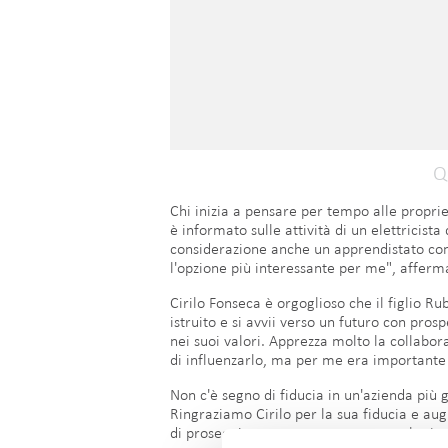
Q
Chi inizia a pensare per tempo alle proprie
è informato sulle attività di un elettricist
considerazione anche un apprendistato co
l'opzione più interessante per me", afferma
Cirilo Fonseca è orgoglioso che il figlio R
istruito e si avvii verso un futuro con prosp
nei suoi valori. Apprezza molto la collabor
di influenzarlo, ma per me era importante
Non c'è segno di fiducia in un'azienda più 
Ringraziamo Cirilo per la sua fiducia e aug
di proseguire, come sempre, con molto i