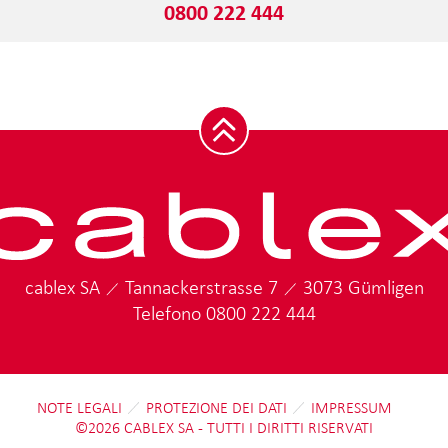
0800 222 444
cablex SA
Tannackerstrasse 7
3073 Gümligen
Telefono
0800 222 444
NOTE LEGALI
PROTEZIONE DEI DATI
IMPRESSUM
©2026 CABLEX SA - TUTTI I DIRITTI RISERVATI