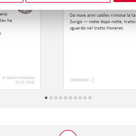
Montaggio segnali al Hone
nasce dietro le barriere.
reno
Da nove anni cablex rinnova la ta
lex ha
Zurigo — notte dopo notte, tratto
sguardo nel tratto Honeret.
n
.
di
Carolin Primerova
CONDIVIDI
02.07.2026