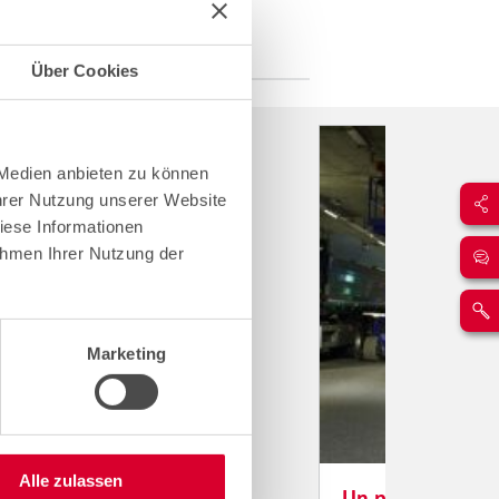
Über Cookies
 Medien anbieten zu können
Ihrer Nutzung unserer Website
iese Informationen
ahmen Ihrer Nutzung der
Marketing
Alle zulassen
Un progetto di m