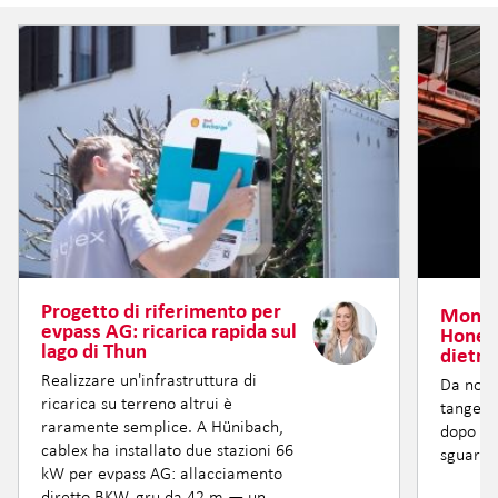
Progetto di riferimento per
Montag
evpass AG: ricarica rapida sul
Honere
lago di Thun
dietro
Realizzare un'infrastruttura di
Da nove
ricarica su terreno altrui è
tangenz
raramente semplice. A Hünibach,
dopo not
cablex ha installato due stazioni 66
sguardo
kW per evpass AG: allacciamento
diretto BKW, gru da 42 m — un