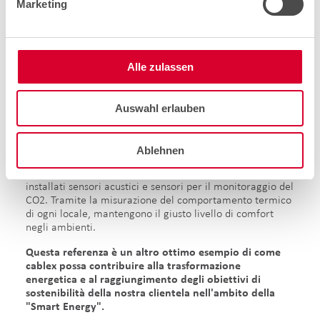
Marketing
I nostri compiti per viboo.
Il progetto pilota con viboo è stato ultimato a fine 2023.
In un edificio per uffici a Winterthur il team di tecnici
Alle zulassen
cablex ha installato 70 termostati, svariati access point,
sensori acustici e sensori per il monitoraggio del CO2,
integrandoli nella piattaforma backend.
Auswahl erlauben
Nel giro di pochi minuti i vecchi termostati sono stati
sostituiti con modelli intelligenti e collegati al cloud di
Ablehnen
viboo. Diversi access point assicurano che i termostati
possano comunicare i loro dati al cloud. Sono stati inoltre
installati sensori acustici e sensori per il monitoraggio del
CO2. Tramite la misurazione del comportamento termico
di ogni locale, mantengono il giusto livello di comfort
negli ambienti.
Questa referenza è un altro ottimo esempio di come
cablex possa contribuire alla trasformazione
energetica e al raggiungimento degli obiettivi di
sostenibilità della nostra clientela nell'ambito della
"Smart Energy".