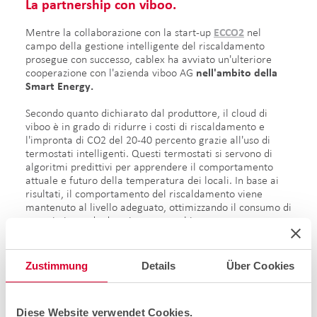
La partnership con viboo.
Mentre la collaborazione con la start-up
ECCO2
nel
campo della gestione intelligente del riscaldamento
prosegue con successo, cablex ha avviato un'ulteriore
cooperazione con l'azienda viboo AG
nell'ambito della
Smart Energy.
Secondo quanto dichiarato dal produttore, il cloud di
viboo è in grado di ridurre i costi di riscaldamento e
l'impronta di CO2 del 20-40 percento grazie all'uso di
termostati intelligenti. Questi termostati si servono di
algoritmi predittivi per apprendere il comportamento
attuale e futuro della temperatura dei locali. In base ai
risultati, il comportamento del riscaldamento viene
mantenuto al livello adeguato, ottimizzando il consumo di
energia in modo da evitarne sprechi.
Julie Vienne, Technical Operations Engineer, viboo AG,
commenta così la collaborazione con cablex:
Zustimmung
Details
Über Cookies
Gli esperti cablex hanno eseguito
Diese Website verwendet Cookies.