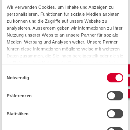
l'installazione della rete con grande
Wir verwenden Cookies, um Inhalte und Anzeigen zu
competenza. Siamo lieti di poter
personalisieren, Funktionen für soziale Medien anbieten
annoverare cablex tra i nostri partner
zu können und die Zugriffe auf unsere Website zu
affidabili e competenti e di ottimizzare
analysieren. Ausserdem geben wir Informationen zu Ihrer
Nutzung unserer Website an unsere Partner für soziale
insieme il fabbisogno di riscaldamento
Medien, Werbung und Analysen weiter. Unsere Partner
degli edifici.
führen diese Informationen möglicherweise mit weiteren
Julie Vienne, Technical Operations Engineer, viboo AG.
Daten zusammen, die Sie ihnen bereitgestellt oder die sie
im Rahmen Ihrer Nutzung der Dienste gesammelt haben.
Einwilligungsauswahl
Notwendig
Präferenzen
Statistiken