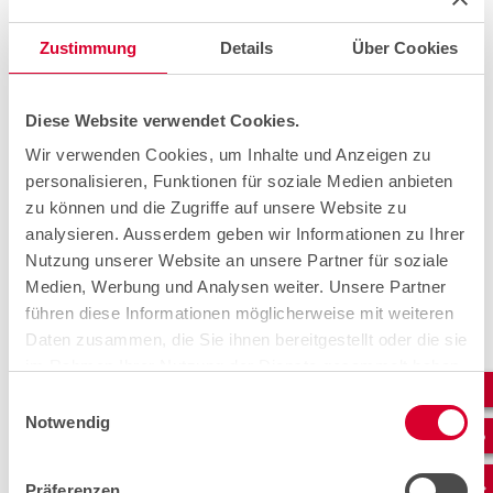
So eine umfangreiche Produkteinführung vonseiten
Swisscom muss gut vorbereitet werden, damit bei der
Zustimmung
Details
Über Cookies
Umsetzung alles einwandfrei funktioniert. So wurde das
Angebot vor der kommerziellen Einführung am 1. Juni
2021 umfassend mit Kundinnen und Kunden aus den
Diese Website verwendet Cookies.
Branchen Gastronomie und Einzelhandel sowie mit
Anbieterinnen und Anbietern von persönlichen
Wir verwenden Cookies, um Inhalte und Anzeigen zu
Dienstleistungen pilotiert und mit dem Lieferanten
personalisieren, Funktionen für soziale Medien anbieten
enfore weiterentwickelt.
zu können und die Zugriffe auf unsere Website zu
Reto Baschera, Leiter Geschäftsfeld KMU bei Swisscom,
analysieren. Ausserdem geben wir Informationen zu Ihrer
sagt dazu:
Nutzung unserer Website an unsere Partner für soziale
"Mit digitalen Bezahllösungen und Online-Shops ist das
Medien, Werbung und Analysen weiter. Unsere Partner
Potenzial digitaler Möglichkeiten längst nicht
ausgeschöpft. Als Anbieterin für Telekommunikation und
führen diese Informationen möglicherweise mit weiteren
IT verstehen wir KMU ganzheitlich und können ihnen
Daten zusammen, die Sie ihnen bereitgestellt oder die sie
Chancen der Digitalisierung einfach zugänglich machen."
im Rahmen Ihrer Nutzung der Dienste gesammelt haben.
Unser Auftrag im Feld.
Einwilligungsauswahl
Notwendig
Das Aufgabenportfolio unseres Technikerteams
beinhaltet:
Präferenzen
Lagebeurteilung bei Abholung des Materials am