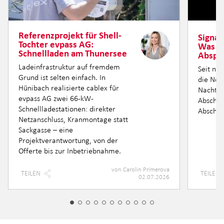
Referenzprojekt für Shell-
Signal
Tochter evpass AG:
Was h
Schnellladen am Thunersee
Abspe
Ladeinfrastruktur auf fremdem
Seit ne
Grund ist selten einfach. In
die Nor
Hünibach realisierte cablex für
Nacht fü
evpass AG zwei 66-kW-
Abschnit
Schnellladestationen: direkter
Abschni
Netzanschluss, Kranmontage statt
Sackgasse – eine
Projektverantwortung, von der
Offerte bis zur Inbetriebnahme.
von
Carolin Primerova
TEILEN
TEILEN
02.07.2026