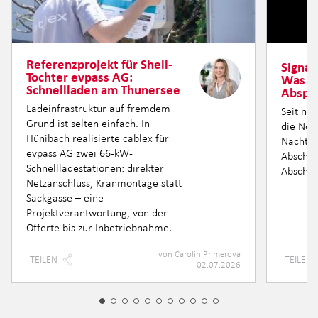
Referenzprojekt für Shell-
Signal
Tochter evpass AG:
Was h
Schnellladen am Thunersee
Abspe
Ladeinfrastruktur auf fremdem
Seit ne
Grund ist selten einfach. In
die Nor
Hünibach realisierte cablex für
Nacht fü
evpass AG zwei 66-kW-
Abschnit
Schnellladestationen: direkter
Abschni
Netzanschluss, Kranmontage statt
Sackgasse – eine
Projektverantwortung, von der
Offerte bis zur Inbetriebnahme.
von
Carolin Primerova
TEILEN
TEILEN
02.07.2026