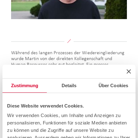
Während des langen Prozesses der Wiedereingliederung
wurde Martin von der direkten Kollegenschaft und
Human Resources sehr gut begleitet. Ein grosses
Dankeschön geht auch an das Case Management von
Swisscom. Sie setzten sich mit viel Herzblut für die
Vermittlung zwischen cablex, Martin und der SUVA ein.
Zustimmung
Details
Über Cookies
Reto Fuhrer ist ebenfalls ICT-Techniker
und arbeitet seit
vielen Jahren mit Martin im Team zusammen. Er hat sich
mit Martin während seiner Abwesenheit regelmässig
Diese Website verwendet Cookies.
ausgetauscht und seine Tätigkeiten im Gebiet Oftringen
Wir verwenden Cookies, um Inhalte und Anzeigen zu
weitergeführt.
personalisieren, Funktionen für soziale Medien anbieten
zu können und die Zugriffe auf unsere Website zu
Wir waren sehr betroffen, als wir
analysieren. Ausserdem geben wir Informationen zu Ihrer