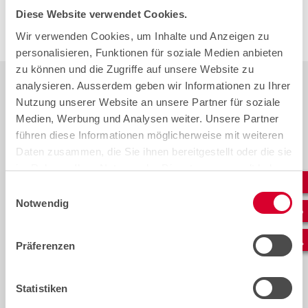
Cookie-Einstellungen öffnen
Diese Website verwendet Cookies.
Wir verwenden Cookies, um Inhalte und Anzeigen zu
Für Sunrise im neuen Look unterwegs
personalisieren, Funktionen für soziale Medien anbieten
zu können und die Zugriffe auf unsere Website zu
analysieren. Ausserdem geben wir Informationen zu Ihrer
Nutzung unserer Website an unsere Partner für soziale
Medien, Werbung und Analysen weiter. Unsere Partner
führen diese Informationen möglicherweise mit weiteren
Daten zusammen, die Sie ihnen bereitgestellt oder die sie
im Rahmen Ihrer Nutzung der Dienste gesammelt haben.
Einwilligungsauswahl
Notwendig
Präferenzen
Herzliche Gratulation zum
Kupfer
Lehrabschluss!
Schwei
Wir gratulieren unseren
cablex 
Statistiken
Absolventinnen und Absolventen
neue Le