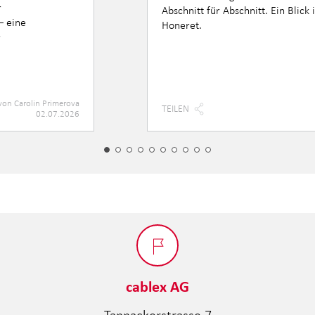
r
Abschnitt für Abschnitt. Ein Blick
– eine
Honeret.
r
von
Carolin Primerova
TEILEN
02.07.2026
cablex AG
Tannackerstrasse 7