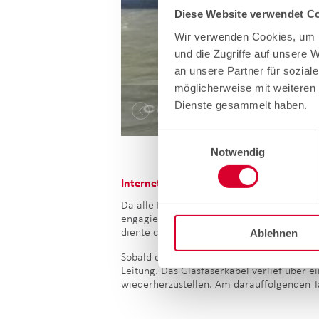
Diese Website verwendet Co
Wir verwenden Cookies, um I
und die Zugriffe auf unsere 
an unsere Partner für sozial
möglicherweise mit weiteren 
Dienste gesammelt haben.
Einwilligungsauswahl
Notwendig
Internet via Satellit.
Da alle Dienste im Maggiatal ausgefallen w
engagierten cablex Mitarbeitenden in die 
diente cablex zur Wiederherstellung der D
Ablehnen
Sobald die Experten die parallel zur einge
Leitung. Das Glasfaserkabel verlief über 
wiederherzustellen. Am darauffolgenden Tag