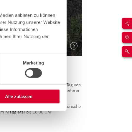
 Medien anbieten zu können
Ihrer Nutzung unserer Website
iese Informationen
ahmen Ihrer Nutzung der
Marketing
gestellt. Sie wurde noch am selben Tag von
rden zur Verfügung gestellt. Ein weiterer
Alle zulassen
legte cablex am 1. Juli eine provisorische
 im Maggiatal bis 18.00 Uhr