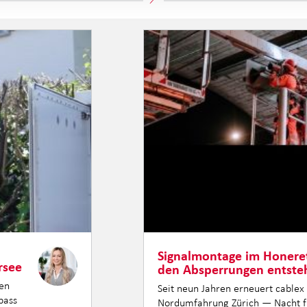
Signalmontage im Honeret
rsee
den Absperrungen entsteh
ten
Seit neun Jahren erneuert cablex
pass
Nordumfahrung Zürich — Nacht f