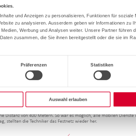
okies.
nhalte und Anzeigen zu personalisieren, Funktionen für soziale
Website zu analysieren. Ausserdem geben wir Informationen zu 
e Medien, Werbung und Analysen weiter. Unsere Partner führen d
Daten zusammen, die Sie ihnen bereitgestellt oder die sie im R
© by cablex (1/6)
Präferenzen
Statistiken
aren, wurde mit Starlink, über Satellit, eine Internetverbindung her
betroffenen Gebiete geliefert. Drei Internetzugänge wurden den Behö
ienste.
Auswahl erlauben
stürzten Brücke verlaufende Fussgängerbrücke freigegeben hatten, ver
eine Distanz von 400 Metern. So war es möglich, alle mobilen Dienste
, stellten die Techniker das Festnetz wieder her.