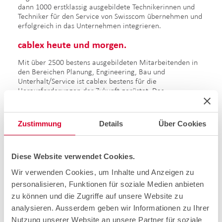
dann 1000 erstklassig ausgebildete Technikerinnen und
Techniker für den Service von Swisscom übernehmen und
erfolgreich in das Unternehmen integrieren.
cablex
heute und morgen.
Mit über 2500 bestens ausgebildeten Mitarbeitenden in
den Bereichen Planung, Engineering, Bau und
Unterhalt/Service ist cablex bestens für die
Herausforderungen der Zukunft gerüstet. Das
Unternehmen treibt zusammen mit Kunden
Digitalisierungsprojekte voran. Dabei setzt cablex auf
innovative Technologien wie Advanced und Virtual
Zustimmung
Details
Über Cookies
Reality, um die Baustelle 4.0 zu etablieren. Daniel
Binzegger, CEO von cablex, ist stolz auf das
kontinuierliche Wachstum und die Entwicklung des
Diese Website verwendet Cookies.
Unternehmens in den letzten 20 Jahren. Zum Jubiläum
sagt er: "Wir leben unsere Werte täglich, bleiben
Wir verwenden Cookies, um Inhalte und Anzeigen zu
bodenständig und behalten die Kundenbedürfnisse immer
personalisieren, Funktionen für soziale Medien anbieten
im Fokus. Damit wir zusammen vernetzt in die Zukunft
gehen."
zu können und die Zugriffe auf unsere Website zu
analysieren. Ausserdem geben wir Informationen zu Ihrer
cablex AG – vernetzt in
die Zukunft.
Nutzung unserer Website an unsere Partner für soziale