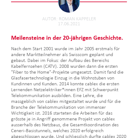
AUTOR
ROMAN KAPPELER
17.06.2021
Meilensteine in der 20-jährigen G
eschichte.
Nach dem Start 2001 wurde im Jahr 2005 erstmals für
andere Marktteilnehmer als Swisscom geplant und
gebaut. Dabei im Fokus: der Aufbau des Bereichs
Kabelfernsehen (CATV). 2008 wurden dann die ersten
"Fiber to the Home"-Projekte umgesetzt. Damit fand die
Glasfasertechnologie Einzug in die Wohnstuben von
Kundinnen und Kunden. 2014 konnte cablex die ersten
Lernenden Netzelektriker*innen EFZ mit Schwerpunkt
Telekommunikation ausbilden. Eine Lehre, die
massgeblich von cablex mitgestaltet wurde und für die
Branche der Telekommunikation von immenser
Wichtigkeit ist. 2016 starteten die Arbeiten für das
grösste je in Angriff genommene Projekt von cablex
ausserhalb des Netzbaus, die Gesamtkoordination des
Ceneri-Basistunnels, welches 2020 erfolgreich
abgeschlossen wurde. Und schliesslich durfte cablex 2020