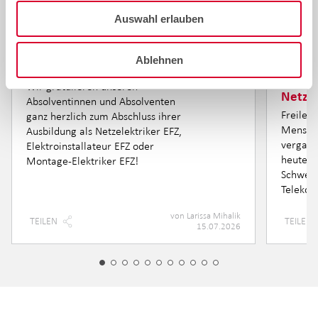
Auswahl erlauben
Herzliche Gratulation zum
Intern
Ablehnen
Lehrabschluss!
Randre
oberir
Wir gratulieren unseren
Netzin
Absolventinnen und Absolventen
Freileit
ganz herzlich zum Abschluss ihrer
Mensche
Ausbildung als Netzelektriker EFZ,
vergang
Elektroinstallateur EFZ oder
heute si
Montage-Elektriker EFZ!
Schweiz
Telekom
von
Larissa Mihalik
TEILEN
TEILEN
15.07.2026