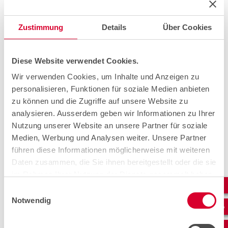
spannend, war aber auch herausfordernd. Wir fingen mit
dem Aufbau täglich um 08:30 Uhr an, um alle
Installationen bis 12:00 Uhr abzuschliessen. Gegen 18:30
Zustimmung
Details
Über Cookies
Uhr war das SRF meistens mit der letzten Übertragung
fertig. Dann hiess es abbauen und zum nächsten Standort
fahren."
Diese Website verwendet Cookies.
Wir verwenden Cookies, um Inhalte und Anzeigen zu
personalisieren, Funktionen für soziale Medien anbieten
zu können und die Zugriffe auf unsere Website zu
analysieren. Ausserdem geben wir Informationen zu Ihrer
Nutzung unserer Website an unsere Partner für soziale
Medien, Werbung und Analysen weiter. Unsere Partner
führen diese Informationen möglicherweise mit weiteren
Daten zusammen, die Sie ihnen bereitgestellt oder die sie
im Rahmen Ihrer Nutzung der Dienste gesammelt haben.
Einwilligungsauswahl
Notwendig
Die Technik vor Ort: