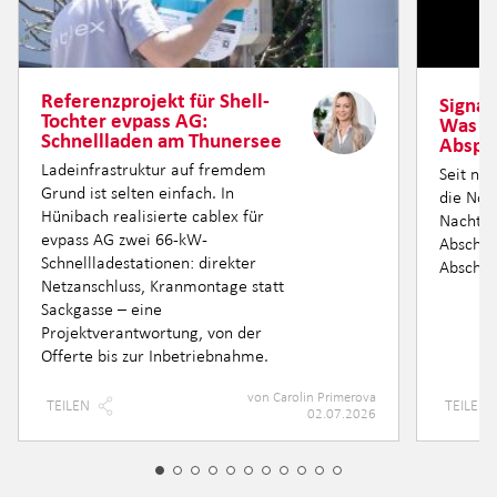
Referenzprojekt für Shell-
Signal
Tochter evpass AG:
Was h
Schnellladen am Thunersee
Abspe
Ladeinfrastruktur auf fremdem
Seit ne
Grund ist selten einfach. In
die Nor
Hünibach realisierte cablex für
Nacht fü
evpass AG zwei 66-kW-
Abschnit
Schnellladestationen: direkter
Abschni
Netzanschluss, Kranmontage statt
Sackgasse – eine
Projektverantwortung, von der
Offerte bis zur Inbetriebnahme.
von
Carolin Primerova
TEILEN
TEILEN
02.07.2026