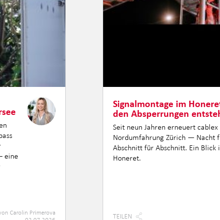
Signalmontage im Honeret
rsee
den Absperrungen entsteh
ten
Seit neun Jahren erneuert cablex
pass
Nordumfahrung Zürich — Nacht f
r
Abschnitt für Abschnitt. Ein Blick
– eine
Honeret.
r
von
Carolin Primerova
TEILEN
02.07.2026