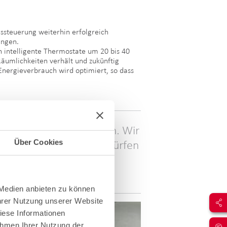
ssteuerung weiterhin erfolgreich
ngen.
h intelligente Thermostate um 20 bis 40
Räumlichkeiten verhält und zukünftig
Energieverbrauch wird optimiert, so dass
er Expertise durchführen. Wir
Über Cookies
en Partnern zählen zu dürfen
imieren.
 Medien anbieten zu können
Ihrer Nutzung unserer Website
iese Informationen
ahmen Ihrer Nutzung der