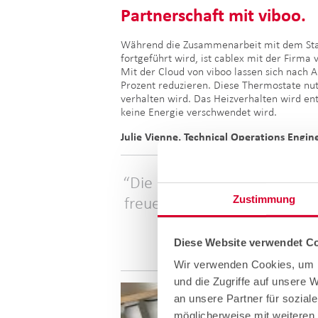
Partnerschaft mit viboo.
Während die Zusammenarbeit mit dem St
fortgeführt wird, ist cablex mit der Firm
Mit der Cloud von viboo lassen sich nach 
Prozent reduzieren. Diese Thermostate nut
verhalten wird. Das Heizverhalten wird en
keine Energie verschwendet wird.
Julie Vienne, Technical Operations Engi
Die Fachspezialisten von ca
Zustimmung
freuen uns, die Firma cable
und zusa
Diese Website verwendet Co
Wir verwenden Cookies, um I
und die Zugriffe auf unsere 
an unsere Partner für sozial
möglicherweise mit weiteren 