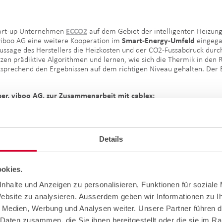
art-up Unternehmen
ECCO2
auf dem Gebiet der intelligenten Heizung
a viboo AG eine weitere Kooperation im
Smart-Energy-Umfeld
eingega
Aussage des Herstellers die Heizkosten und der CO2-Fussabdruck durc
zen prädiktive Algorithmen und lernen, wie sich die Thermik in den 
tsprechend den Ergebnissen auf dem richtigen Niveau gehalten. Der 
neer, viboo AG, zur Zusammenarbeit mit cablex:
blex konnten die Netzwerkinstallation mit gross
Details
x zu unseren vertrauenswürdigen und kompetent
mmen den Heizungsbedarf von Gebäuden zu opt
okies.
Julie Vienne, Technical Operations Engineer, viboo AG.
nhalte und Anzeigen zu personalisieren, Funktionen für soziale
Website zu analysieren. Ausserdem geben wir Informationen zu 
e Medien, Werbung und Analysen weiter. Unsere Partner führen d
Daten zusammen, die Sie ihnen bereitgestellt oder die sie im R