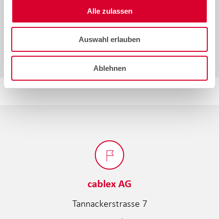
Schweiz
Telekom
Alle zulassen
von
Larissa Mihalik
TEILEN
TEILEN
15.07.2026
Auswahl erlauben
Ablehnen
cablex AG
Tannackerstrasse 7