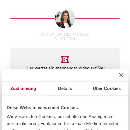
AUTOR
LARISSA MIHALIK
31.10.2021
Hier wartet ein spannendes Video auf Sie!
Aktivieren Sie die Marketing-Cookies, um das Video
abzuspielen.
Zustimmung
Details
Über Cookies
Cookie-Einstellungen öffnen
20 Jahre cablex – Interview mit CEO.
Diese Website verwendet Cookies.
Wir verwenden Cookies, um Inhalte und Anzeigen zu
personalisieren, Funktionen für soziale Medien anbieten
20 Jahre cablex. (Medienmitteilung, 17.06.2021)