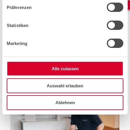
Präferenzen
Statistiken
Professionelle Beratung an der
Olma.
cablex berät Kundinnen und Kunden am
Marketing
Swisscom-Stand an der Olma. Fragen zur
Heimvernetzung standen im Vordergrund.
24.10.2021
SHARE
Alle zulassen
von Martina Strazzer
Auswahl erlauben
Ablehnen