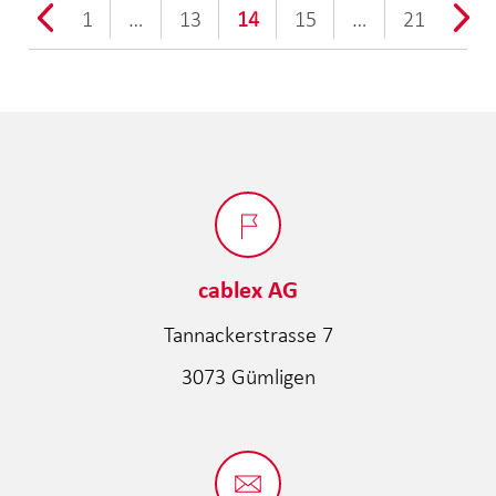
1
…
13
14
15
…
21
cablex AG
Tannackerstrasse 7
3073 Gümligen