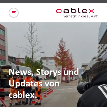
News, Storys und
Updates von
cablex.