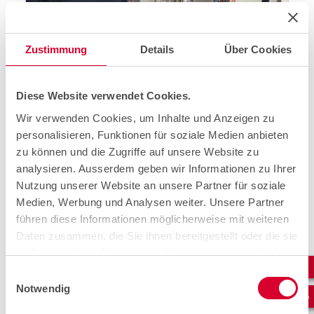
Zustimmung
Details
Über Cookies
Neue Datenautobahn für
Swisscom.
cablex baut die neue Datenautobahn
Diese Website verwendet Cookies.
für Swisscom. Nokia ist Rollout- und
Wir verwenden Cookies, um Inhalte und Anzeigen zu
Systempartner.
personalisieren, Funktionen für soziale Medien anbieten
28.10.2021
SHARE
zu können und die Zugriffe auf unsere Website zu
von Martina Strazzer
analysieren. Ausserdem geben wir Informationen zu Ihrer
Nutzung unserer Website an unsere Partner für soziale
Medien, Werbung und Analysen weiter. Unsere Partner
führen diese Informationen möglicherweise mit weiteren
Daten zusammen, die Sie ihnen bereitgestellt oder die sie
im Rahmen Ihrer Nutzung der Dienste gesammelt haben.
Einwilligungsauswahl
Notwendig